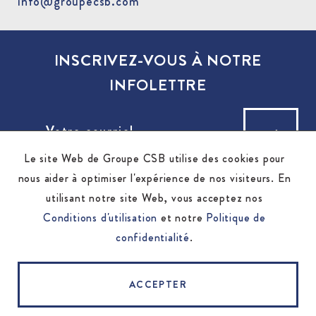
info@groupecsb.com
INSCRIVEZ-VOUS À NOTRE
INFOLETTRE
VOTRE
COURRIEL
Le site Web de Groupe CSB utilise des cookies pour
nous aider à optimiser l'expérience de nos visiteurs. En
utilisant notre site Web, vous acceptez nos
Conditions d'utilisation
et notre
Politique de
© 2026 Groupe CSB - Tous droits réservés.
confidentialité
.
Conditions d'utilisation
|
Politique de
confidentialité
ACCEPTER